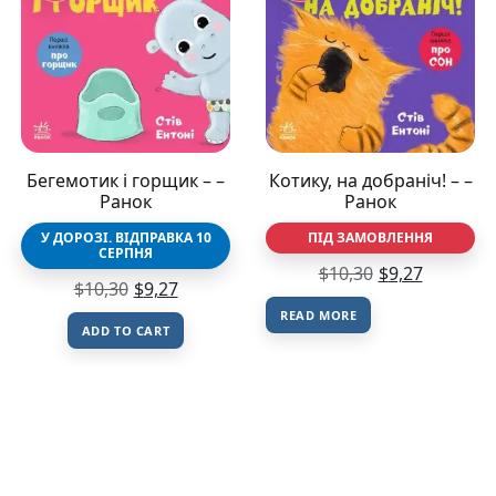
Бегемотик і горщик – –
Котику, на добраніч! – –
Ранок
Ранок
У ДОРОЗІ. ВІДПРАВКА 10
ПІД ЗАМОВЛЕННЯ
СЕРПНЯ
$
10,30
$
9,27
$
10,30
$
9,27
READ MORE
ADD TO CART