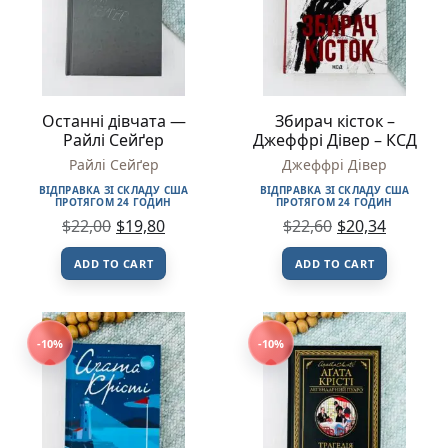
Останні дівчата —
Збирач кісток –
Райлі Сейґер
Джеффрі Дівер – КСД
Райлі Сейґер
Джеффрі Дівер
ВІДПРАВКА ЗІ СКЛАДУ США
ВІДПРАВКА ЗІ СКЛАДУ США
ПРОТЯГОМ 24 ГОДИН
ПРОТЯГОМ 24 ГОДИН
$
22,00
$
19,80
$
22,60
$
20,34
ADD TO CART
ADD TO CART
-10%
-10%