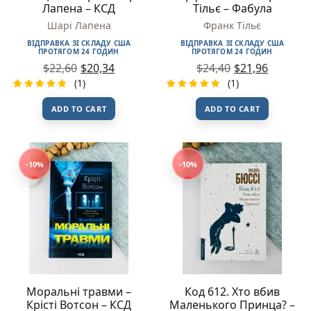
Лапена – КСД
Тільє – Фабула
Шарі Лапена
Франк Тільє
ВІДПРАВКА ЗІ СКЛАДУ США
ВІДПРАВКА ЗІ СКЛАДУ США
ПРОТЯГОМ 24 ГОДИН
ПРОТЯГОМ 24 ГОДИН
$
22,60
$
20,34
$
24,40
$
21,96
(1)
(1)
Rated
1
Rated
1
ADD TO CART
ADD TO CART
5.00
out
5.00
out
of 5
of 5
based on
based on
customer
customer
rating
rating
-10%
-10%
Моральні травми –
Код 612. Хто вбив
Крісті Вотсон – КСД
Маленького Принца? –