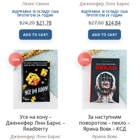
Леоні Свонн – КСД
READBERRY
Леоні Свонн
Дженніфер Лінн Барнс
ВІДПРАВКА ЗІ СКЛАДУ США
ВІДПРАВКА ЗІ СКЛАДУ США
ПРОТЯГОМ 24 ГОДИН
ПРОТЯГОМ 24 ГОДИН
$
24,20
$
21,78
$
27,60
$
24,84
ADD TO CART
ADD TO CART
-10%
-10%
Усе на кону –
За наступним
Дженніфер Лінн Барнс –
поворотом – пекло –
Readberry
Ярина Вовк – КСД
Дженніфер Лінн Барнс
Ярина Вовк