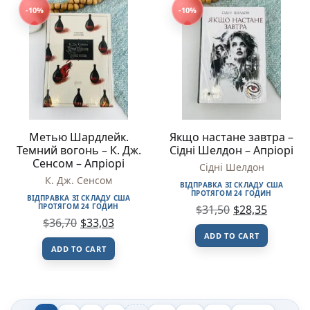
-10%
-10%
Метью Шардлейк.
Якщо настане завтра –
Темний вогонь – К. Дж.
Сідні Шелдон – Апріорі
Сенсом – Апріорі
Сідні Шелдон
К. Дж. Сенсом
ВІДПРАВКА ЗІ СКЛАДУ США
ПРОТЯГОМ 24 ГОДИН
ВІДПРАВКА ЗІ СКЛАДУ США
ПРОТЯГОМ 24 ГОДИН
$
31,50
$
28,35
$
36,70
$
33,03
ADD TO CART
ADD TO CART