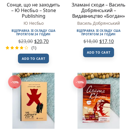
Сонце, що не заходить
Зламані сходи – Василь
– Ю Несбьо – Stone
Добрянський –
Publishing
Видавництво «Богдан»
Ю Несбьо
Василь Добрянський
ВІДПРАВКА ЗІ СКЛАДУ США
ВІДПРАВКА ЗІ СКЛАДУ США
ПРОТЯГОМ 24 ГОДИН
ПРОТЯГОМ 24 ГОДИН
$
23,00
$
20,70
$
18,00
$
17,10
(1)
ADD TO CART
Rated
1
ADD TO CART
4.00
out
of 5
based
on
custom
er
-10%
-10%
rating