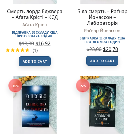
Смерть лорда Еджвера
Біла смерть – Раґнар
– Аґата Крісті – КСД
Йонассон –
Лабораторія
Аґата Крісті
Раґнар Йонассон
ВІДПРАВКА ЗІ СКЛАДУ США
ПРОТЯГОМ 24 ГОДИН
ВІДПРАВКА ЗІ СКЛАДУ США
ПРОТЯГОМ 24 ГОДИН
$
18,80
$
16,92
$
23,00
$
20,70
(1)
Rated
1
ADD TO CART
ADD TO CART
5.00
out
of 5
based on
customer
rating
-10%
-5%