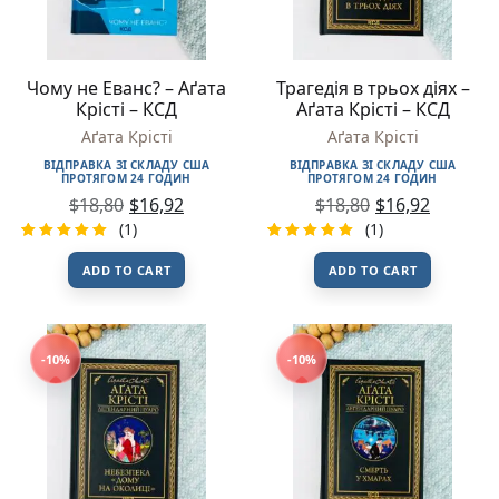
Чому не Еванс? – Аґата
Трагедія в трьох діях –
Крісті – КСД
Аґата Крісті – КСД
Аґата Крісті
Аґата Крісті
ВІДПРАВКА ЗІ СКЛАДУ США
ВІДПРАВКА ЗІ СКЛАДУ США
ПРОТЯГОМ 24 ГОДИН
ПРОТЯГОМ 24 ГОДИН
$
18,80
$
16,92
$
18,80
$
16,92
(1)
(1)
Rated
1
Rated
1
ADD TO CART
ADD TO CART
5.00
out
5.00
out
of 5
of 5
based on
based on
customer
customer
rating
rating
-10%
-10%