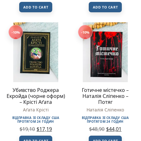
ADD TO CART
ADD TO CART
-10%
-10%
Убивство Роджера
Готичне містечко –
Екройда (чорне оформ)
Наталія Сліпенко –
– Крісті Аґата
Потяг
Аґата Крісті
Наталія Сліпенко
ВІДПРАВКА ЗІ СКЛАДУ США
ВІДПРАВКА ЗІ СКЛАДУ США
ПРОТЯГОМ 24 ГОДИН
ПРОТЯГОМ 24 ГОДИН
$
19,10
$
17,19
$
48,90
$
44,01
ADD TO CART
ADD TO CART