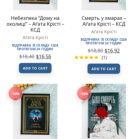
Небезпека “Дому на
Смерть у хмарах –
околиці” – Аґата Крісті –
Аґата Крісті – КСД
КСД
Аґата Крісті
Аґата Крісті
ВІДПРАВКА ЗІ СКЛАДУ США
ПРОТЯГОМ 24 ГОДИН
ВІДПРАВКА ЗІ СКЛАДУ США
ПРОТЯГОМ 24 ГОДИН
$
18,80
$
16,92
$
18,40
$
16,56
(1)
Rated
1
ADD TO CART
ADD TO CART
5.00
out
of 5
based on
customer
rating
-10%
-10%