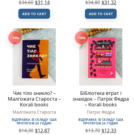
$
34,60
$
31,14
$
34,80
$
31,32
ADD TO CART
ADD TO CART
-10%
-10%
Чиє тіло зникло? –
Бібліотека втрат і
Малгожата Староста –
знахідок – Патрік Федра
Korali books
– Korali books
Малгожата Староста
Патрік Федра
ВІДПРАВКА ЗІ СКЛАДУ США
ВІДПРАВКА ЗІ СКЛАДУ США
ПРОТЯГОМ 24 ГОДИН
ПРОТЯГОМ 24 ГОДИН
$
14,30
$
12,87
$
13,70
$
12,33