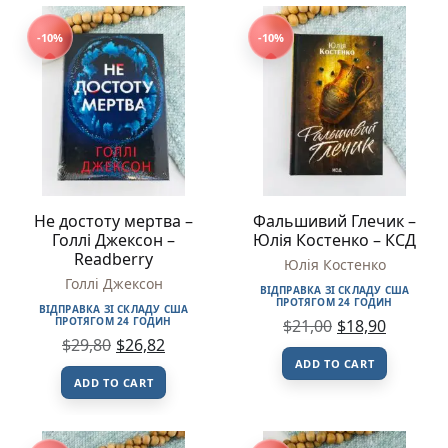
-10%
-10%
Не достоту мертва –
Фальшивий Глечик –
Голлі Джексон –
Юлія Костенко – КСД
Readberry
Юлія Костенко
Голлі Джексон
ВІДПРАВКА ЗІ СКЛАДУ США
ПРОТЯГОМ 24 ГОДИН
ВІДПРАВКА ЗІ СКЛАДУ США
ПРОТЯГОМ 24 ГОДИН
$
21,00
$
18,90
$
29,80
$
26,82
ADD TO CART
ADD TO CART