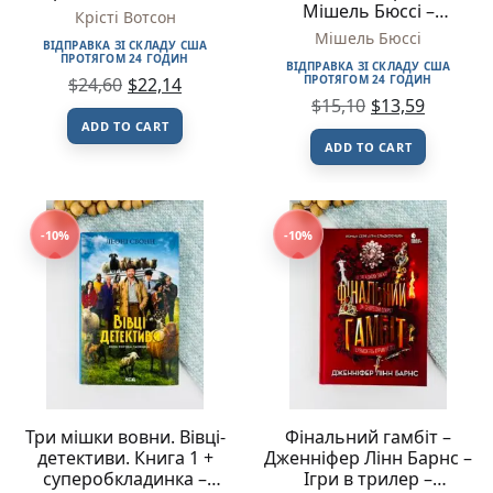
Мішель Бюссі –
Крісті Вотсон
Лабораторія
Мішель Бюссі
ВІДПРАВКА ЗІ СКЛАДУ США
ПРОТЯГОМ 24 ГОДИН
ВІДПРАВКА ЗІ СКЛАДУ США
ПРОТЯГОМ 24 ГОДИН
$
24,60
$
22,14
$
15,10
$
13,59
ADD TO CART
ADD TO CART
-10%
-10%
Три мішки вовни. Вівці-
Фінальний гамбіт –
детективи. Книга 1 +
Дженніфер Лінн Барнс –
суперобкладинка –
Ігри в трилер –