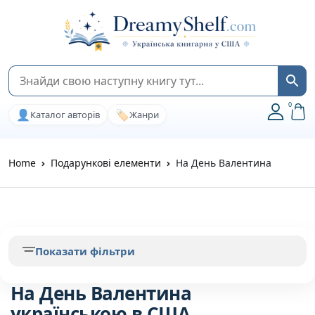
0
👤
🏷️
Каталог авторів
Жанри
Home
Подарункові елементи
На День Валентина
Показати фільтри
На День Валентина
українською в США