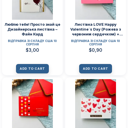
Люблю тебе! Просто знай це
Листівка LOVE Happy
Дизайнерська листівка –
Valentine`s Day (Рожева з
Файн Кард
червоним сердечком) +
конверт
ВІДПРАВКА ЗІ СКЛАДУ США 10
ВІДПРАВКА ЗІ СКЛАДУ США 10
СЕРПНЯ
СЕРПНЯ
$
3,00
$
0,90
ADD TO CART
ADD TO CART