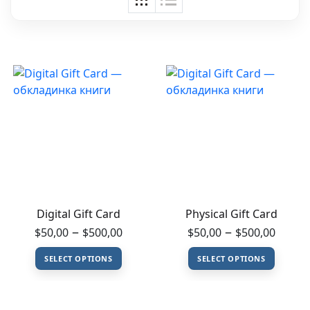
Digital Gift Card
Physical Gift Card
Price range: $50,00 through 
Price
–
–
$
50,00
$
500,00
$
50,00
$
500,00
SELECT OPTIONS
SELECT OPTIONS
This product has multiple variants. The op
This product h