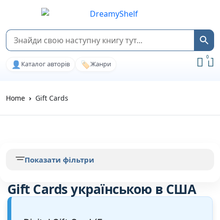
0
👤
🏷️
Каталог авторів
Жанри
Home
Gift Cards
Показати фільтри
Gift Cards українською в США