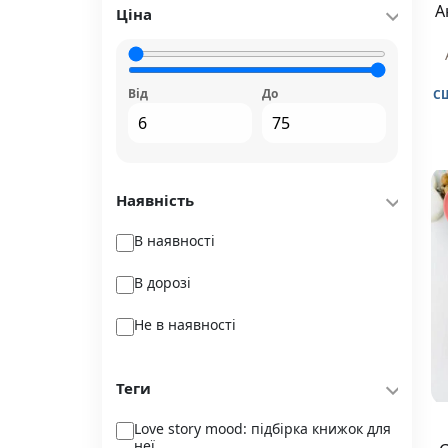
Медіасон
А
Ціна
Наш Формат
Ранок
Від
До
С
Рідна мова
ТАК
Наявність
Уроборос
В наявності
Фабула
В дорозі
Фоліо
Не в наявності
Теги
Love story mood: підбірка книжок для
неї