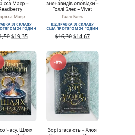
ісса Маєр –
зненавидів оповідки –
Readberry
Голлі Блек – Vivat
арісса Маєр
Голлі Блек
РАВКА ЗІ СКЛАДУ
ВІДПРАВКА ЗІ СКЛАДУ
ОТЯГОМ 24 ГОДИН
США ПРОТЯГОМ 24 ГОДИН
1,50
$
19,35
$
16,30
$
14,67
-8%
со Часу. Шлях
Зорі згасають – Хлоя