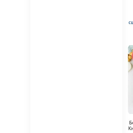
С
Б
К