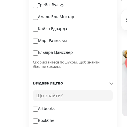
Трейсі Вульф
Амаль Ель-Мохтар
Кайла Едвардз
Марі Раткоські
Ельвіра Цайсслер
Скористайтеся пошуком, щоб знайти
Сюзанна Кларк
більше значень
Енді Вейр
Видавництво
Дженіва Лі
Емі Кауфман
Artbooks
BookChef