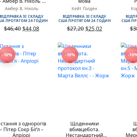
– Амбер В. Ніколь –
мова
Р
Моя бібліотека
(НК Богдан)
Амбер В. Ніколь
Кейт Ґолден
Ко
Мої бажанки
ВІДПРАВКА ЗІ СКЛАДУ
ВІДПРАВКА ЗІ СКЛАДУ
ВІДП
Адреси
ША ПРОТЯГОМ 24 ГОДИН
США ПРОТЯГОМ 24 ГОДИН
США ПР
Платіжні методи
$
46,40
$
44,08
$
27,20
$
25,02
$
3
Відгуки про нас
-10%
-10%
-10
стання з однорогів
Щоденники
Щ
– Пітер Соєр Біґл –
вбивцебота.
в
Апріорі
Нестандартний
Мер