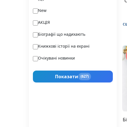
С
New
АКЦІЯ
С
Біографії що надихають
Книжкові історії на екрані
Очікувані новинки
Подарунок для нього
Показати
(627)
Прокачай себе
Історії сильних жінок
Б