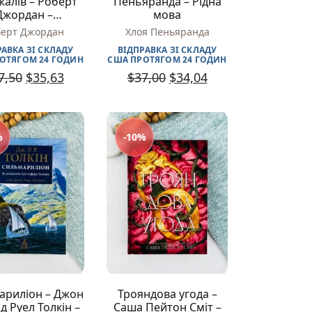
жалів – Роберт
Пеньяранда – Рідна
Джордан –
мова
идавництво
берт Джордан
Хлоя Пеньяранда
«Богдан»
РАВКА ЗІ СКЛАДУ
ВІДПРАВКА ЗІ СКЛАДУ
ОТЯГОМ 24 ГОДИН
США ПРОТЯГОМ 24 ГОДИН
7,50
$
35,63
$
37,00
$
34,04
%
-10%
ариліон – Джон
Трояндова угода –
д Руел Толкін –
Саша Пейтон Сміт –