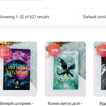
Різдвяно-зимові
На День Валентина
Книги для дорослих
Showing 1–32 of 627 results
Default sort
Українська класика
Сучасна українська проза
Світова класика
Проза
Поезія та драматургія
Романи
-10%
-10
HOT
Детективи
SALE
Фантастика та фентезі
Жахи та трилери
Саморозвиток, мотивація, філософія
Бізнес Менеджмент Фінанси
Історія Наука Політологія
Батьківство та виховання
Книги про Україну
Біографічні твори
Біблії
Імперія штормів –
Кожен виток долі –
Від
Духовна література