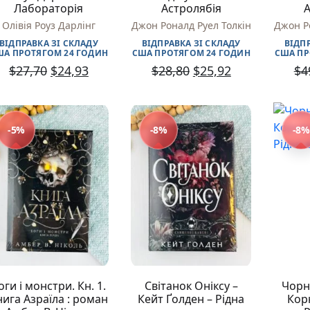
Самостійне читання (6+)
Лабораторія
Астролябія
А
Книги для читання 10+
Олівія Роуз Дарлінг
Джон Роналд Руел Толкін
Джон Р
Вчимося читати
ВІДПРАВКА ЗІ СКЛАДУ
ВІДПРАВКА ЗІ СКЛАДУ
ВІДП
Прописи для дітей
ША ПРОТЯГОМ 24 ГОДИН
США ПРОТЯГОМ 24 ГОДИН
США ПР
Багаторазові прописи / Книги на липучках
$
27,70
$
24,93
$
28,80
$
25,92
$
4
Розмальовки та Аплікації
Енциклопедії
Розвивальні та пізнавальні книги
Навчальні книги
-5%
-8%
-8%
Книги про Україну
Християнські книги для дітей
Ігри для дітей
Різдвяні/Зимові
Вживані книги
Мій акаунт
Кошик
Бонусний рахунок
Мої замовлення
Що б ще почитати?
оги і монстри. Кн. 1.
Світанок Оніксу –
Чорн
Pre-order
нига Азраїла : роман
Кейт Ґолден – Рідна
Кор
Мої оголошення