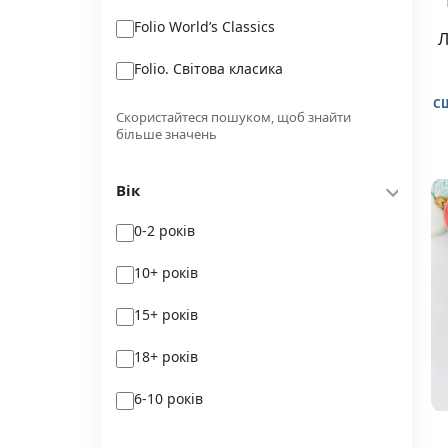
Folio World’s Classics
Бородатий Тамарин
Л
Folio. Світова класика
Видавництво Жупанського
С
Аврора
Видавництво Старого Лева
Скористайтеся пошуком, щоб знайти
більше значень
Авторські зібрання
Віхола
Вік
Алекс Стерн
Жорж
0-2 років
Атлас
ІРІО
10+ років
Книголав
15+ років
КСД
18+ років
Лабораторія
6-10 років
Маґура