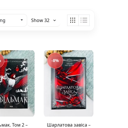
ing
%
-8%
ьмак. Том 2 –
Шарлатова завіса –