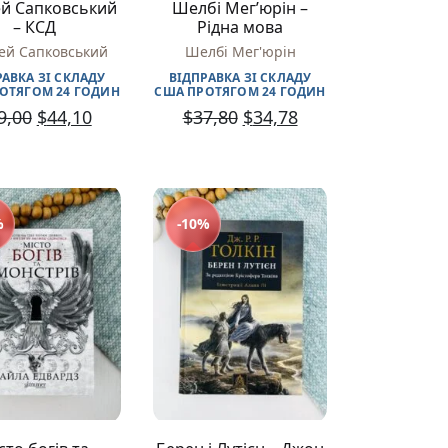
й Сапковський
Шелбі Мег’юрін –
– КСД
Рідна мова
ей Сапковський
Шелбі Мег'юрін
РАВКА ЗІ СКЛАДУ
ВІДПРАВКА ЗІ СКЛАДУ
ОТЯГОМ 24 ГОДИН
США ПРОТЯГОМ 24 ГОДИН
9,00
$
44,10
$
37,80
$
34,78
%
-10%