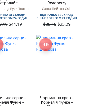
стролябія
Readberry
оналд Руел Толкін
Саша Пейтон Сміт
РАВКА ЗІ СКЛАДУ
ВІДПРАВКА ЗІ СКЛАДУ
ОТЯГОМ 24 ГОДИН
США ПРОТЯГОМ 24 ГОДИН
9,10
$
44,19
$
28,10
$
25,29
-8%
ильне серце –
Чорнильна кров –
нелія Функе –
Корнелія Функе –