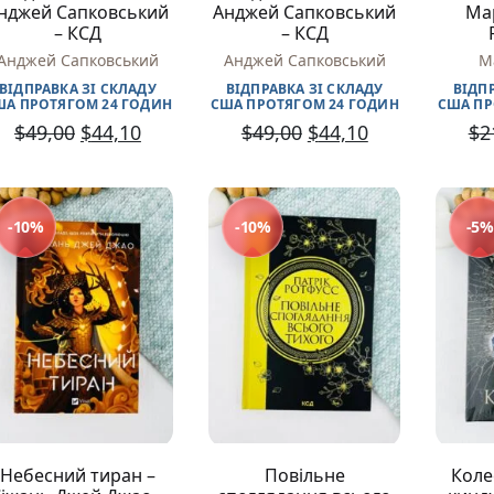
нджей Сапковський
Анджей Сапковський
Мар
Читаємо англійською
– КСД
– КСД
Книги за віком
Анджей Сапковський
Анджей Сапковський
М
Книги для малюків 0-2 років
ВІДПРАВКА ЗІ СКЛАДУ
ВІДПРАВКА ЗІ СКЛАДУ
ВІДП
Книги для дошкільнят 2-4 років
ША ПРОТЯГОМ 24 ГОДИН
США ПРОТЯГОМ 24 ГОДИН
США ПР
Книги для дітей 4-6 років
$
49,00
$
44,10
$
49,00
$
44,10
$
2
Книги для дітей 6-10 років
Книги для дітей 10+ років
Книги для молоді 15+
Книги для дорослих 18+
-10%
-10%
-5%
Для дорослих
Сучасна українська проза
Українська класика
Світова класика
Зарубіжні письменники
Проза
Романи
Поезія та драматургія
Детективи
Жахи та трилери
Небесний тиран –
Повільне
Коле
Фантастика та фентезі