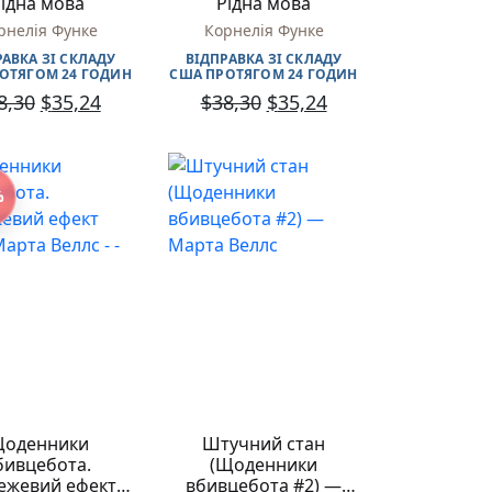
ідна мова
Рідна мова
рнелія Функе
Корнелія Функе
РАВКА ЗІ СКЛАДУ
ВІДПРАВКА ЗІ СКЛАДУ
ОТЯГОМ 24 ГОДИН
США ПРОТЯГОМ 24 ГОДИН
8,30
$
35,24
$
38,30
$
35,24
%
оденники
Штучний стан
бивцебота.
(Щоденники
ежевий ефект
вбивцебота #2) —