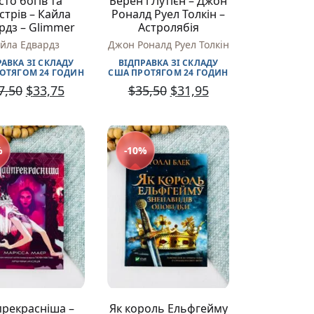
сто богів та
Берен і Лутієн – Джон
стрів – Кайла
Роналд Руел Толкін –
рдз – Glimmer
Астролябія
йла Едвардз
Джон Роналд Руел Толкін
РАВКА ЗІ СКЛАДУ
ВІДПРАВКА ЗІ СКЛАДУ
ОТЯГОМ 24 ГОДИН
США ПРОТЯГОМ 24 ГОДИН
7,50
$
33,75
$
35,50
$
31,95
%
-10%
рекрасніша –
Як король Ельфгейму