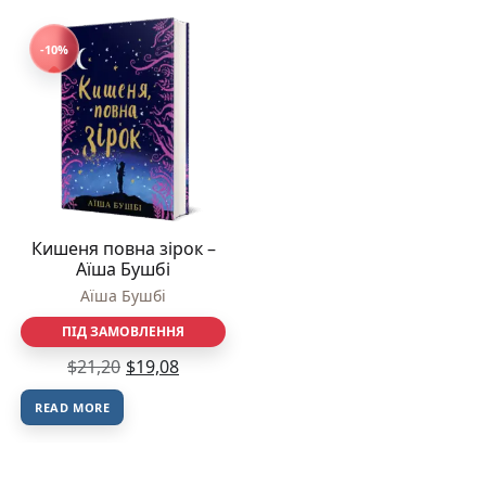
-10%
Кишеня повна зірок –
Аїша Бушбі
Аїша Бушбі
ПІД ЗАМОВЛЕННЯ
$
21,20
$
19,08
READ MORE