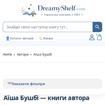
0
👤
🏷️
Каталог авторів
Жанри
Home
Автори
Аїша Бушбі
Показати фільтри
Аїша Бушбі — книги автора