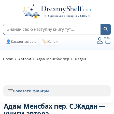
0
👤
🏷️
Каталог авторів
Жанри
Home
Автори
Адам Менсбах пер. С.Жадан
Показати фільтри
Адам Менсбах пер. С.Жадан —
книги автора