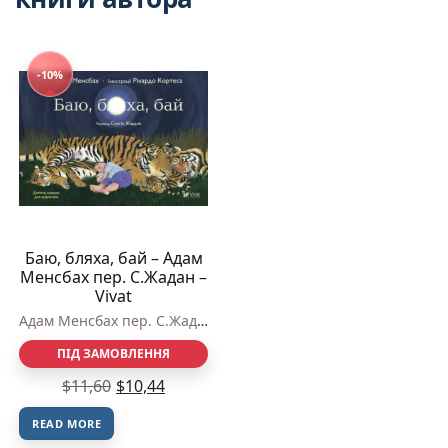
-10%
Баю, бляха, бай – Адам
Менсбах пер. С.Жадан –
Vivat
Адам Менсбах пер. С.Жадан
ПІД ЗАМОВЛЕННЯ
$
11,60
$
10,44
READ MORE