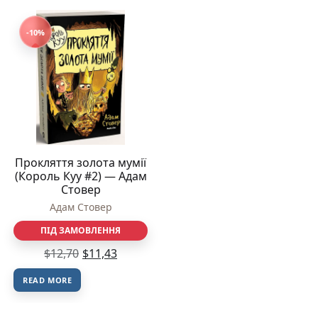
-10%
Прокляття золота мумії
(Король Куу #2) — Адам
Стовер
Адам Стовер
ПІД ЗАМОВЛЕННЯ
$
12,70
$
11,43
READ MORE