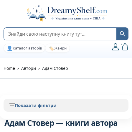
0
👤
🏷️
Каталог авторів
Жанри
Home
Автори
Адам Стовер
Показати фільтри
Адам Стовер — книги автора