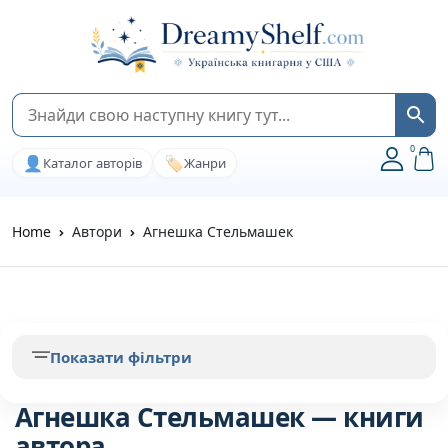
0
👤
🏷️
Каталог авторів
Жанри
Home
Автори
Агнешка Стельмашек
Показати фільтри
Агнешка Стельмашек — книги
автора