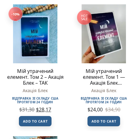
-10%
HOT
SALE
Мій утрачений
Мій утрачений
елемент. Том 2 – Акація
елемент. Том 1 —
Блек – ТАК
Акація Блек
(ПОШКОДЖЕНА)
Акація Блек
Акація Блек
ВІДПРАВКА ЗІ СКЛАДУ США
ВІДПРАВКА ЗІ СКЛАДУ США
ПРОТЯГОМ 24 ГОДИН
ПРОТЯГОМ 24 ГОДИН
$
31,30
$
28,17
$
24,00
$
34,90
ADD TO CART
ADD TO CART