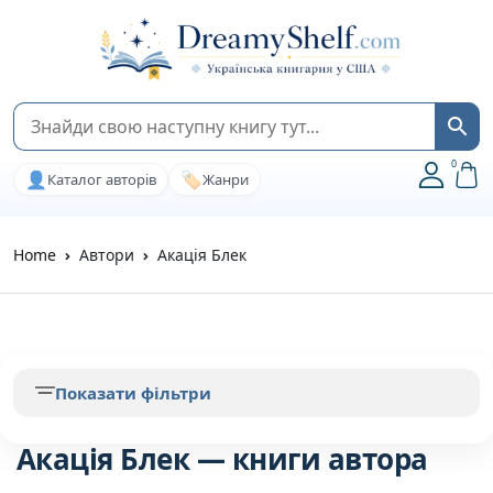
0
👤
🏷️
Каталог авторів
Жанри
Home
Автори
Акація Блек
Показати фільтри
Акація Блек — книги автора