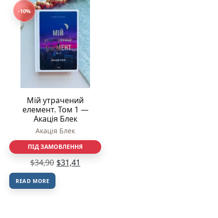
-10%
Мій утрачений
елемент. Том 1 —
Акація Блек
Акація Блек
ПІД ЗАМОВЛЕННЯ
$
34,90
$
31,41
READ MORE