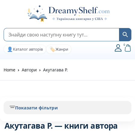
0
👤
🏷️
Каталог авторів
Жанри
Home
Автори
Акутагава Р.
Показати фільтри
Акутагава Р. — книги автора