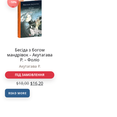
-10%
Бесіда з богом
мандрівок – Акутагава
Р. – Фоліо
Акутагава Р.
ПІД ЗАМОВЛЕННЯ
$
18,00
$
16,20
READ MORE