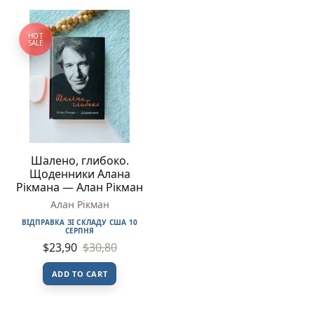
HOT
SALE
Шалено, глибоко.
Щоденники Алана
Рікмана — Алан Рікман
Алан Рікман
ВІДПРАВКА ЗІ СКЛАДУ США 10
СЕРПНЯ
$
23,90
$
30,80
ADD TO CART