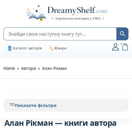
0
👤
🏷️
Каталог авторів
Жанри
Home
Автори
Алан Рікман
Показати фільтри
Алан Рікман — книги автора