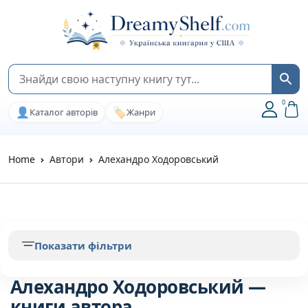
0
👤
🏷️
Каталог авторів
Жанри
Home
Автори
Алехандро Ходоровський
Показати фільтри
Алехандро Ходоровський —
книги автора