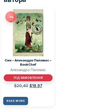
-7%
Син – Алехандро Паломас –
BookChef
Алехандро Паломас
ПІД ЗАМОВЛЕННЯ
$
20,40
$
18,97
READ MORE