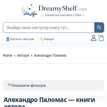
0
👤
🏷️
Каталог авторів
Жанри
Home
Автори
Алехандро Паломас
Показати фільтри
Алехандро Паломас — книги
автора