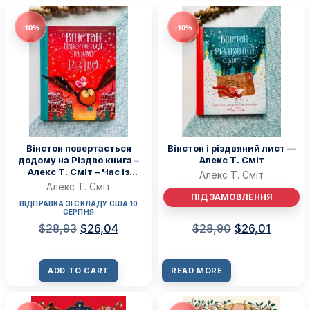
-10%
-10%
Вінстон повертається
Вінстон і різдвяний лист —
додому на Різдво книга –
Алекс Т. Сміт
Алекс Т. Сміт – Час із
Алекс Т. Сміт
книгою – Жорж
Алекс Т. Сміт
ПІД ЗАМОВЛЕННЯ
ВІДПРАВКА ЗІ СКЛАДУ США 10
СЕРПНЯ
$
28,93
$
26,04
$
28,90
$
26,01
ADD TO CART
READ MORE