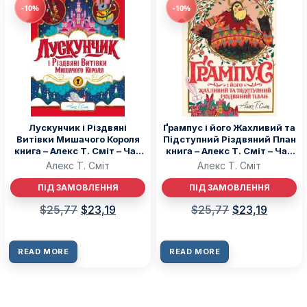
-10%
-10%
Лускунчик і Різдвяні
Ґрампус і його Жахливий та
Витівки Мишачого Короля
Підступний Різдвяний План
книга – Алекс Т. Сміт – Час
книга – Алекс Т. Сміт – Час
із книгою – Жорж
із книгою – Жорж
Алекс Т. Сміт
Алекс Т. Сміт
ПІД ЗАМОВЛЕННЯ
ПІД ЗАМОВЛЕННЯ
$
25,77
$
23,19
$
25,77
$
23,19
READ MORE
READ MORE