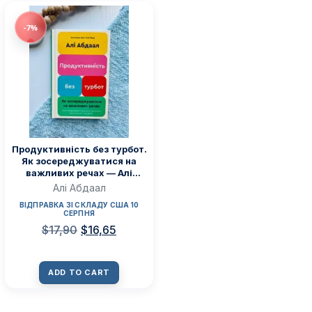
-7%
Продуктивність без турбот.
Як зосереджуватися на
важливих речах — Алі
Абдаал
Алі Абдаал
ВІДПРАВКА ЗІ СКЛАДУ США 10
СЕРПНЯ
$
17,90
$
16,65
ADD TO CART