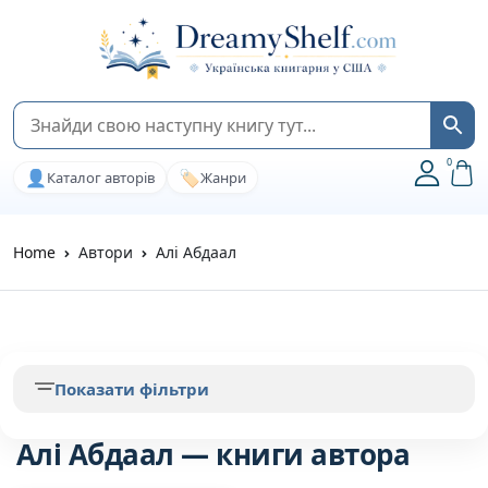
0
👤
🏷️
Каталог авторів
Жанри
Home
Автори
Алі Абдаал
Показати фільтри
Алі Абдаал — книги автора