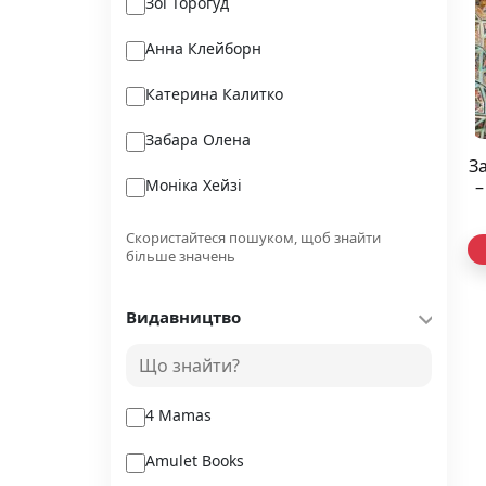
Зої Тороґуд
Анна Клейборн
Катерина Калитко
Забара Олена
З
Моніка Хейзі
–
Дефо Д.
Скористайтеся пошуком, щоб знайти
більше значень
Хау Джефф
Видавництво
Твен М.
Климишин І.А.
4 Mamas
Amulet Books