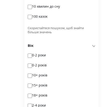
10 хвилин до сну
Glimmer
100 казок
Independently published
100 поезій
Korali books
Скористайтеся пошуком, щоб знайти
більше значень
100 поезій. Сучасність
Lobster
Вік
100 цікавих фактів
Magenta Art Books
0-2 роки
101рік України
MAL'OPUS
0-2 років
markobook
10+ років
Meridian Czernowitz
15+ років
Mimir Media
18+ років
Nasha idea
2-4 роки