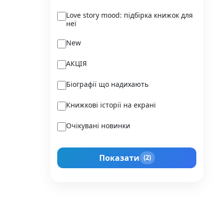
Ukraїner
Love story mood: підбірка книжок для
неї
Varvar Publishing
New
Verba
АКЦІЯ
Vivat
Біографії що надихають
Vladi Toys
Книжкові історії на екрані
Vovkulaka
Очікувані новинки
Yakaboo Publishing
Подарунок для нього
А-БА-БА-ГА-ЛА-МА-ГА
Показати
(2)
Прокачай себе
Агенція IPIO
Історії сильних жінок
Академія
Активний Розвиток Талантів