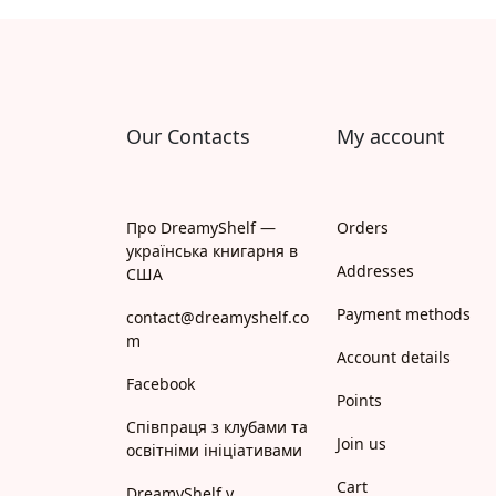
Апрель
Апріорі
Арій
Our Contacts
My account
АРТ
Арт Школа
Про DreamyShelf —
Orders
українська книгарня в
АССА
Addresses
США
Payment methods
Астролябія
contact@dreamyshelf.co
m
Account details
Белкар-книга
Facebook
Points
Білка
Співпраця з клубами та
Join us
освітніми ініціативами
Богдан
Cart
DreamyShelf у