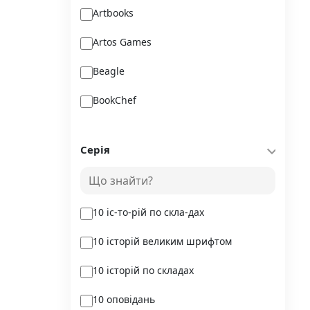
Artbooks
Artos Games
Beagle
BookChef
Chitarium
Серія
Crystal Book
Danko Toys
10 іс-то-рій по скла-дах
DoDo
10 історій великим шрифтом
DreamyShelf
10 історій по складах
Fantasy land busy books
10 оповідань
Geekach