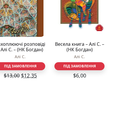
Різдвяно-зимові
На День Валентина
Книги для дорослих
Українська класика
Сучасна українська проза
Світова класика
ахоплюючі розповіді
Весела книга – Алі С. –
Проза
 Алі С. – (НК Богдан)
(НК Богдан)
Поезія та драматургія
Алі С.
Алі С.
Романи
Детективи
ПІД ЗАМОВЛЕННЯ
ПІД ЗАМОВЛЕННЯ
Фантастика та фентезі
$
13,00
$
12,35
$
6,00
Жахи та трилери
Саморозвиток, мотивація, філософія
Бізнес Менеджмент Фінанси
Історія Наука Політологія
Батьківство та виховання
Книги про Україну
Біографічні твори
Біблії
Духовна література