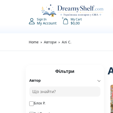
0
Sign In
My Cart
My Account
$
0,00
Home
Автори
Алі С.
Фільтри
Автор
Блох Р.