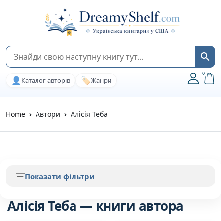
0
👤
🏷️
Каталог авторів
Жанри
Home
Автори
Алісія Теба
Показати фільтри
Алісія Теба — книги автора