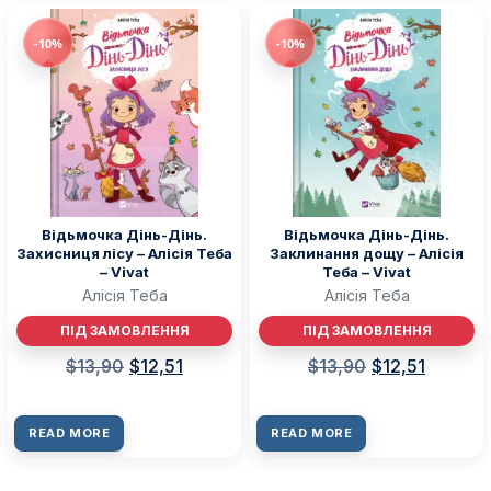
-10%
-10%
Відьмочка Дінь-Дінь.
Відьмочка Дінь-Дінь.
Захисниця лісу – Алісія Теба
Заклинання дощу – Алісія
– Vivat
Теба – Vivat
Алісія Теба
Алісія Теба
ПІД ЗАМОВЛЕННЯ
ПІД ЗАМОВЛЕННЯ
$
13,90
$
12,51
$
13,90
$
12,51
READ MORE
READ MORE