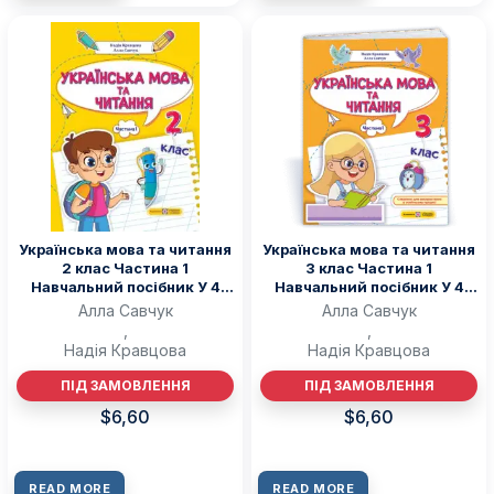
Українська мова та читання
Українська мова та читання
2 клас Частина 1
3 клас Частина 1
Навчальний посібник У 4
Навчальний посібник У 4
чотирьох частинах — Н.
чотирьох частинах — Н.
Алла Савчук
Алла Савчук
Кравцова, А. Савчук
Кравцова, А. Савчук)
,
,
Надія Кравцова
Надія Кравцова
ПІД ЗАМОВЛЕННЯ
ПІД ЗАМОВЛЕННЯ
$
6,60
$
6,60
READ MORE
READ MORE