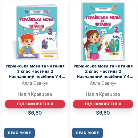
Українська мова та читання
Українська мова та читання
3 клас Частина 2
2 клас Частина 2
Навчальний посібник У 4
Навчальний посібник У 4
чотирьох частинах — Н.
чотирьох частинах — Н.
Алла Савчук
Алла Савчук
Кравцова, А. Савчук)
Кравцова, А. Савчук (Copy)
,
,
Надія Кравцова
Надія Кравцова
ПІД ЗАМОВЛЕННЯ
ПІД ЗАМОВЛЕННЯ
$
6,60
$
6,60
READ MORE
READ MORE