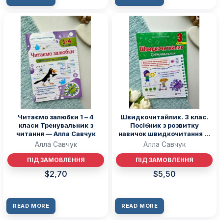
Читаємо залюбки 1 – 4
Швидкочитайлик. 3 клас.
класи Тренувальник з
Посібник з розвитку
читання — Алла Савчук
навичок швидкочитання —
Алла Савчук
Алла Савчук
Алла Савчук
ПІД ЗАМОВЛЕННЯ
ПІД ЗАМОВЛЕННЯ
$
2,70
$
5,50
READ MORE
READ MORE