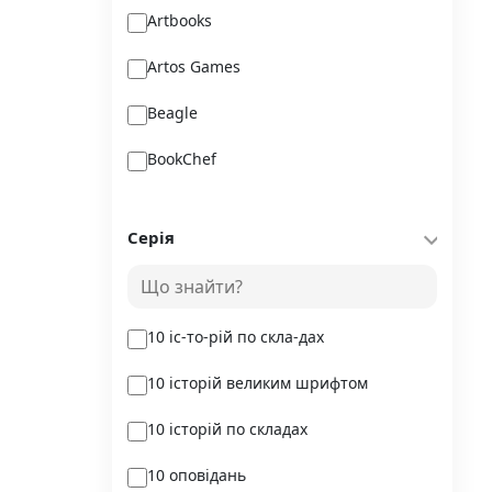
Artbooks
Artos Games
Beagle
BookChef
Chitarium
Серія
Crystal Book
Danko Toys
10 іс-то-рій по скла-дах
DoDo
10 історій великим шрифтом
DreamyShelf
10 історій по складах
Fantasy land busy books
10 оповідань
Geekach