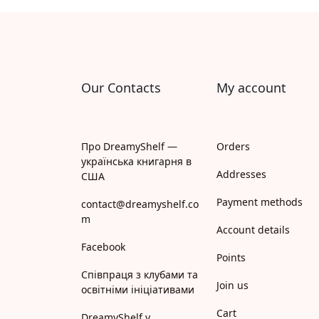
Апрель
Апріорі
Арій
Our Contacts
My account
АРТ
Арт Школа
Про DreamyShelf —
Orders
українська книгарня в
АССА
Addresses
США
Payment methods
Астролябія
contact@dreamyshelf.co
m
Account details
Белкар-книга
Facebook
Points
Білка
Співпраця з клубами та
Join us
освітніми ініціативами
Богдан
Cart
DreamyShelf у