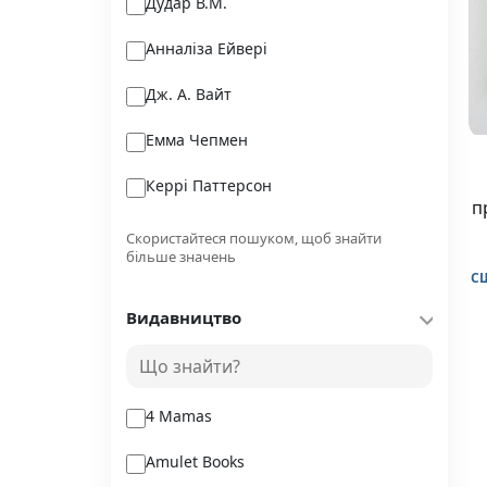
Дудар В.М.
Анналіза Ейвері
Дж. А. Вайт
Емма Чепмен
Керрі Паттерсон
п
з
Деніел Сіґел,
Скористайтеся пошуком, щоб знайти
більше значень
Лінет Ноні
С
Видавництво
Тінеке Ґонінг
Аркаді Мартін
4 Mamas
Amulet Books