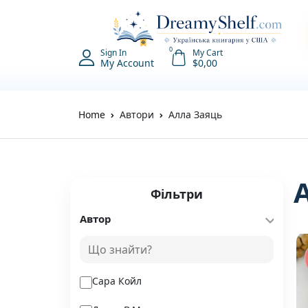
0
Sign In
My Cart
My Account
$
0,00
Home
Автори
Алла Заяць
Фільтри
Автор
Сара Койл