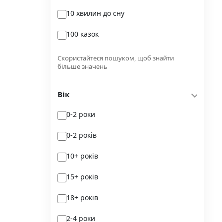
10 хвилин до сну
Glimmer
100 казок
Independently published
100 поезій
Korali books
Скористайтеся пошуком, щоб знайти
більше значень
100 поезій. Сучасність
Lobster
Вік
100 цікавих фактів
Magenta Art Books
0-2 роки
101рік України
MAL'OPUS
0-2 років
markobook
10+ років
Meridian Czernowitz
15+ років
Mimir Media
18+ років
Nasha idea
2-4 роки