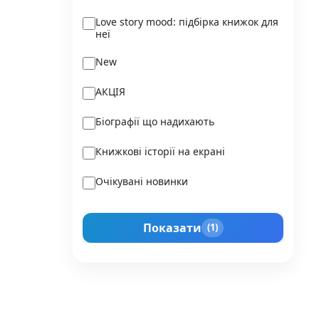
Ukraїner
Love story mood: підбірка книжок для
неї
Varvar Publishing
New
Verba
АКЦІЯ
Vivat
Біографії що надихають
Vladi Toys
Книжкові історії на екрані
Vovkulaka
Очікувані новинки
Yakaboo Publishing
Подарунок для нього
А-БА-БА-ГА-ЛА-МА-ГА
Показати
(1)
Прокачай себе
Агенція IPIO
Історії сильних жінок
Академія
Активний Розвиток Талантів