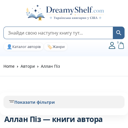
0
👤
🏷️
Каталог авторів
Жанри
Home
Автори
Аллан Піз
Показати фільтри
Аллан Піз — книги автора