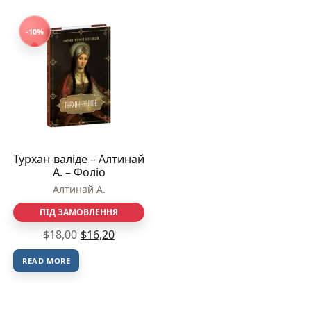
-10%
Турхан-валіде – Алтинай
А. – Фоліо
Алтинай А.
ПІД ЗАМОВЛЕННЯ
$
18,00
$
16,20
READ MORE