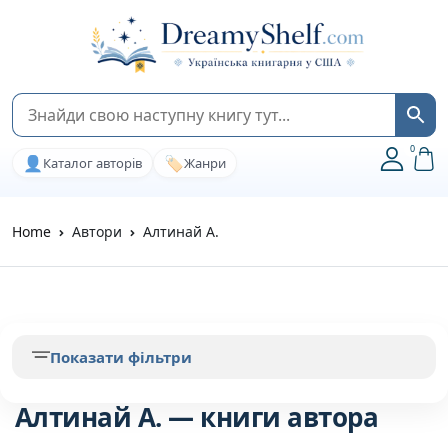
0
👤
🏷️
Каталог авторів
Жанри
Home
Автори
Алтинай А.
Показати фільтри
Алтинай А. — книги автора