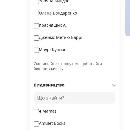
Зоряна Биндас
Олена Бондаренко
Краснящих А.
Джеймс Метью Баррі
Маурі Куннас
Ізабель Фужер
Скористайтеся пошуком, щоб знайти
більше значень
Задура Богдан
Видавництво
Ян Сассе
Марчін Малец
4 Mamas
Amulet Books