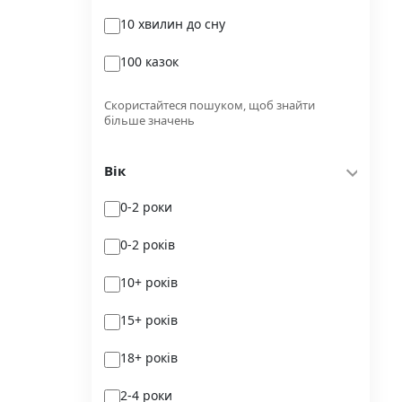
10 хвилин до сну
Glimmer
100 казок
Independently published
100 поезій
Korali books
Скористайтеся пошуком, щоб знайти
більше значень
100 поезій. Сучасність
Lobster
Вік
100 цікавих фактів
Magenta Art Books
0-2 роки
101рік України
MAL'OPUS
0-2 років
markobook
10+ років
Meridian Czernowitz
15+ років
Mimir Media
18+ років
Nasha idea
2-4 роки