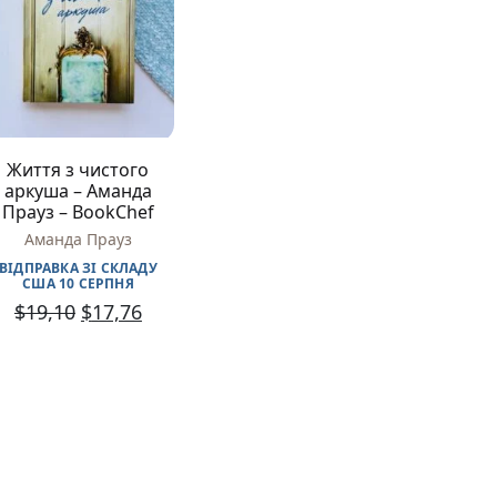
Різдвяно-зимові
На День Валентина
Книги для дорослих
Українська класика
Сучасна українська проза
Світова класика
Життя з чистого
Проза
аркуша – Аманда
Поезія та драматургія
Прауз – BookChef
Романи
Аманда Прауз
Детективи
Фантастика та фентезі
ВІДПРАВКА ЗІ СКЛАДУ
США 10 СЕРПНЯ
Жахи та трилери
$
19,10
$
17,76
Саморозвиток, мотивація, філософія
Бізнес Менеджмент Фінанси
Історія Наука Політологія
Батьківство та виховання
Книги про Україну
Біографічні твори
Біблії
Духовна література