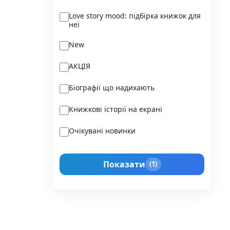
Ukraїner
Love story mood: підбірка книжок для
неї
Varvar Publishing
New
Verba
АКЦІЯ
Vivat
Біографії що надихають
Vladi Toys
Книжкові історії на екрані
Vovkulaka
Очікувані новинки
Yakaboo Publishing
Подарунок для нього
А-БА-БА-ГА-ЛА-МА-ГА
Показати
(1)
Прокачай себе
Агенція IPIO
Історії сильних жінок
Академія
Активний Розвиток Талантів