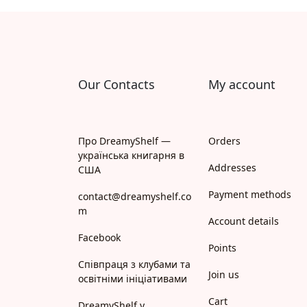
Апрель
Апріорі
Арій
Our Contacts
My account
АРТ
Арт Школа
Про DreamyShelf —
Orders
українська книгарня в
АССА
Addresses
США
Payment methods
Астролябія
contact@dreamyshelf.co
m
Account details
Белкар-книга
Facebook
Points
Білка
Співпраця з клубами та
Join us
освітніми ініціативами
Богдан
Cart
DreamyShelf у