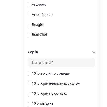
Artbooks
Artos Games
Beagle
BookChef
Chitarium
Серія
Crystal Book
Danko Toys
10 іс-то-рій по скла-дах
DoDo
10 історій великим шрифтом
DreamyShelf
10 історій по складах
Fantasy land busy books
10 оповідань
Geekach