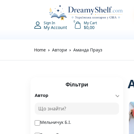
0
Sign In
My Cart
My Account
$
0,00
Home
Автори
Аманда Прауз
Фільтри
Автор
Мельничук Б.І.