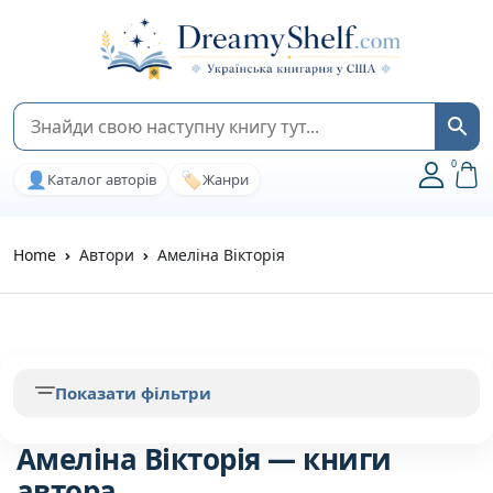
0
👤
🏷️
Каталог авторів
Жанри
Home
Автори
Амеліна Вікторія
Показати фільтри
Амеліна Вікторія — книги
автора