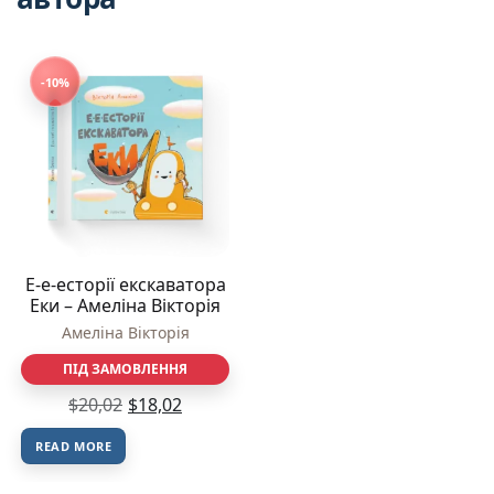
-10%
Е-е-есторії екскаватора
Еки – Амеліна Вікторія
Амеліна Вікторія
ПІД ЗАМОВЛЕННЯ
$
20,02
$
18,02
READ MORE