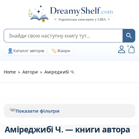
0
👤
🏷️
Каталог авторів
Жанри
Home
Автори
Аміреджибі Ч.
Показати фільтри
Аміреджибі Ч. — книги автора