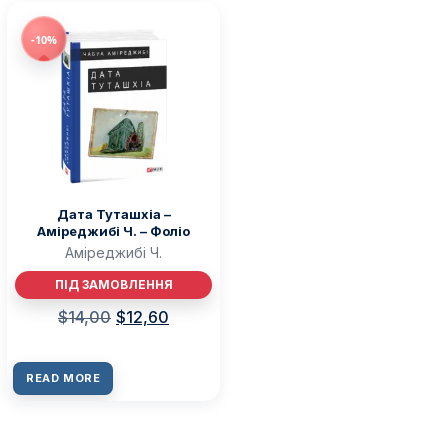
-10%
Дата Туташхіа –
Аміреджибі Ч. – Фоліо
Аміреджибі Ч.
ПІД ЗАМОВЛЕННЯ
$
14,00
$
12,60
READ MORE