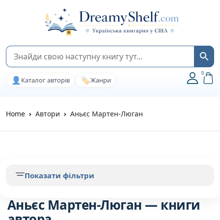
0
👤
🏷️
Каталог авторів
Жанри
Home
Автори
Аньєс Мартен-Люган
Показати фільтри
Аньєс Мартен-Люган — книги
автора