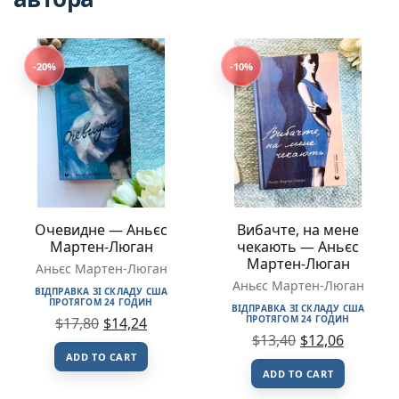
-20%
-10%
Очевидне — Аньєс
Вибачте, на мене
Мартен-Люган
чекають — Аньєс
Мартен-Люган
Аньєс Мартен-Люган
Аньєс Мартен-Люган
ВІДПРАВКА ЗІ СКЛАДУ США
ПРОТЯГОМ 24 ГОДИН
ВІДПРАВКА ЗІ СКЛАДУ США
ПРОТЯГОМ 24 ГОДИН
$
17,80
$
14,24
$
13,40
$
12,06
ADD TO CART
ADD TO CART