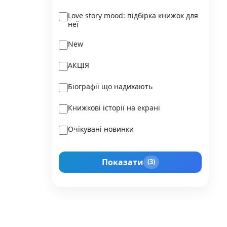
Ukraїner
Love story mood: підбірка книжок для
неї
Varvar Publishing
New
Verba
АКЦІЯ
Vivat
Біографії що надихають
Vladi Toys
Книжкові історії на екрані
Vovkulaka
Очікувані новинки
Yakaboo Publishing
Подарунок для нього
А-БА-БА-ГА-ЛА-МА-ГА
Показати
(3)
Прокачай себе
Агенція IPIO
Історії сильних жінок
Академія
Активний Розвиток Талантів