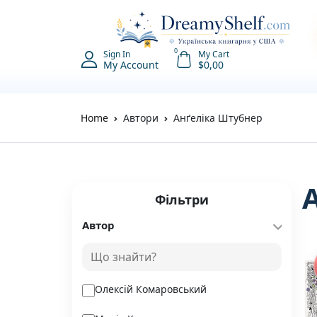
0
Sign In
My Cart
My Account
$
0,00
Home
Автори
Анґеліка Штубнер
Фільтри
Автор
Олексій Комаровський