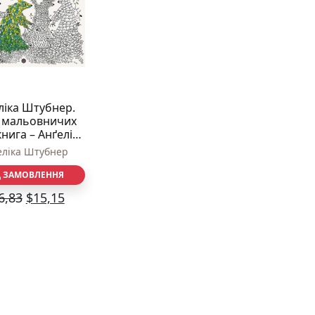
ліка Штубнер.
 мальовничих
 книга – Анґеліка
ер – Книги для
еліка Штубнер
вілля – Жорж
Д ЗАМОВЛЕННЯ
6,83
$
15,15