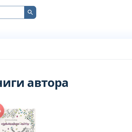
ниги автора
%