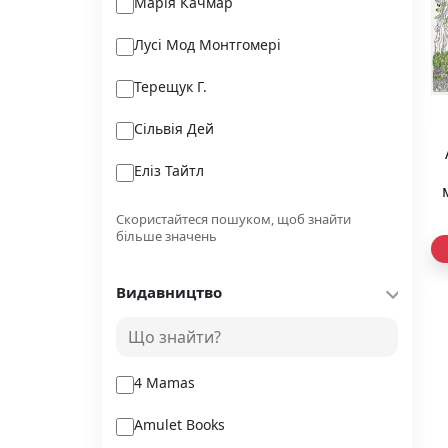
Марія Качмар
Лусі Мод Монтгомері
Терещук Г.
Сільвія Дей
Еліз Тайтл
Ушкалов Л.
Скористайтеся пошуком, щоб знайти
Ш
більше значень
Lorca F.
Видавництво
Макс Кідрук
Олексій Коваленко
4 Mamas
Amulet Books