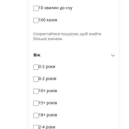
10 хвилин до сну
Glimmer
100 казок
Independently published
100 поезій
Korali books
Скористайтеся пошуком, щоб знайти
більше значень
100 поезій. Сучасність
Lobster
Вік
100 цікавих фактів
Magenta Art Books
0-2 роки
101рік України
MAL'OPUS
0-2 років
markobook
10+ років
Meridian Czernowitz
15+ років
Mimir Media
18+ років
Nasha idea
2-4 роки