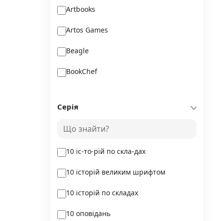
Artbooks
Artos Games
Beagle
BookChef
Chitarium
Серія
Crystal Book
Danko Toys
10 іс-то-рій по скла-дах
DoDo
10 історій великим шрифтом
DreamyShelf
10 історій по складах
Fantasy land busy books
10 оповідань
Geekach