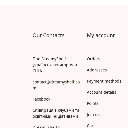
Апрель
Апріорі
Арій
Our Contacts
My account
АРТ
Арт Школа
Про DreamyShelf —
Orders
українська книгарня в
АССА
Addresses
США
Payment methods
Астролябія
contact@dreamyshelf.co
m
Account details
Белкар-книга
Facebook
Points
Білка
Співпраця з клубами та
Join us
освітніми ініціативами
Богдан
Cart
DreamyShelf у