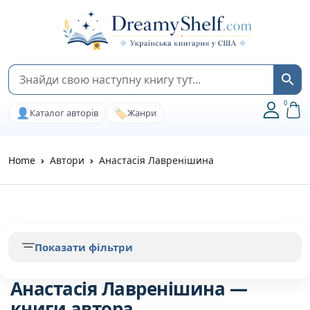
0
👤
🏷️
Каталог авторів
Жанри
Home
Автори
Анастасія Лавренішина
Показати фільтри
Анастасія Лавренішина —
книги автора