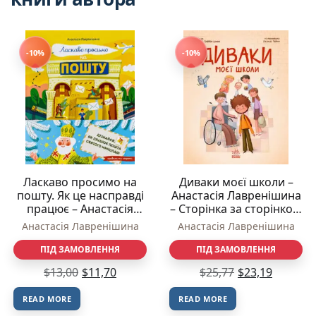
-10%
-10%
Ласкаво просимо на
Диваки моєї школи –
пошту. Як це насправді
Анастасія Лавренішина
працює – Анастасія
– Сторінка за сторінкою
Лавренішина – Vivat
– Ранок
Анастасія Лавренішина
Анастасія Лавренішина
ПІД ЗАМОВЛЕННЯ
ПІД ЗАМОВЛЕННЯ
$
13,00
$
11,70
$
25,77
$
23,19
READ MORE
READ MORE