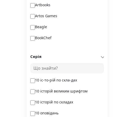
Artbooks
Artos Games
Beagle
BookChef
Chitarium
Серія
Crystal Book
Danko Toys
10 іс-то-рій по скла-дах
DoDo
10 історій великим шрифтом
DreamyShelf
10 історій по складах
Fantasy land busy books
10 оповідань
Geekach