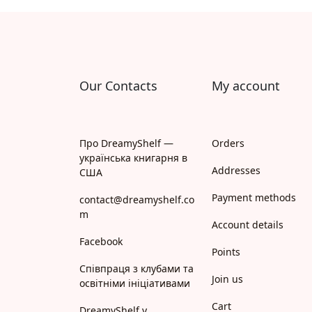
Апрель
Апріорі
Арій
Our Contacts
My account
АРТ
Арт Школа
Про DreamyShelf —
Orders
українська книгарня в
АССА
Addresses
США
Payment methods
Астролябія
contact@dreamyshelf.co
m
Account details
Белкар-книга
Facebook
Points
Білка
Співпраця з клубами та
Join us
освітніми ініціативами
Богдан
Cart
DreamyShelf у