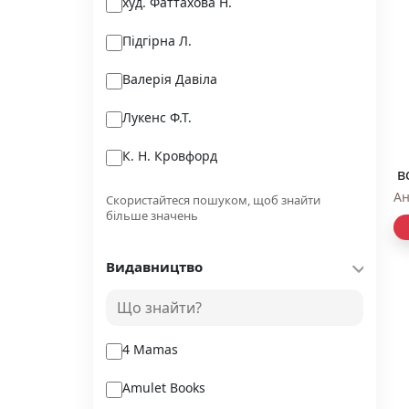
худ. Фаттахова Н.
Підгірна Л.
Валерія Давіла
Лукенс Ф.Т.
К. Н. Кровфорд
в
Баран Г.В.
Ан
Скористайтеся пошуком, щоб знайти
більше значень
Кетрін Стедман
Видавництво
Ващук Т.
Кен Могі
4 Mamas
Amulet Books