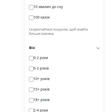
10 хвилин до сну
Glimmer
100 казок
Independently published
100 поезій
Korali books
Скористайтеся пошуком, щоб знайти
більше значень
100 поезій. Сучасність
Lobster
Вік
100 цікавих фактів
Magenta Art Books
0-2 роки
101рік України
MAL'OPUS
0-2 років
markobook
10+ років
Meridian Czernowitz
15+ років
Mimir Media
18+ років
Nasha idea
2-4 роки