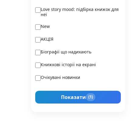
Ukraїner
Love story mood: підбірка книжок для
неї
Varvar Publishing
New
Verba
АКЦІЯ
Vivat
Біографії що надихають
Vladi Toys
Книжкові історії на екрані
Vovkulaka
Очікувані новинки
Yakaboo Publishing
Подарунок для нього
А-БА-БА-ГА-ЛА-МА-ГА
Показати
(1)
Прокачай себе
Агенція IPIO
Історії сильних жінок
Академія
Активний Розвиток Талантів