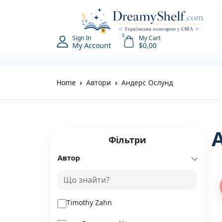
0
Sign In
My Cart
My Account
$
0,00
Home
Автори
Андерс Ослунд
Фільтри
Автор
Timothy Zahn