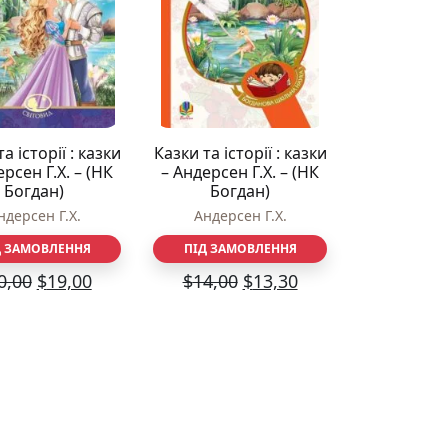
а історії : казки
Казки та історії : казки
ерсен Г.Х. – (НК
– Андерсен Г.Х. – (НК
Богдан)
Богдан)
ндерсен Г.Х.
Андерсен Г.Х.
Д ЗАМОВЛЕННЯ
ПІД ЗАМОВЛЕННЯ
0,00
$
19,00
$
14,00
$
13,30