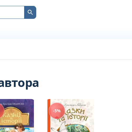
 автора
-5%