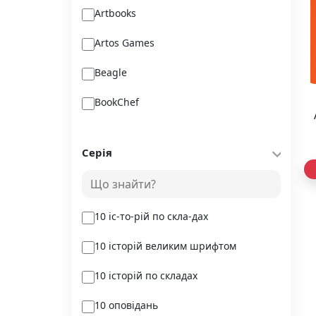
Artbooks
Artos Games
Beagle
BookChef
Chitarium
Серія
Crystal Book
Danko Toys
10 іс-то-рій по скла-дах
DoDo
10 історій великим шрифтом
DreamyShelf
10 історій по складах
Fantasy land busy books
10 оповідань
Geekach