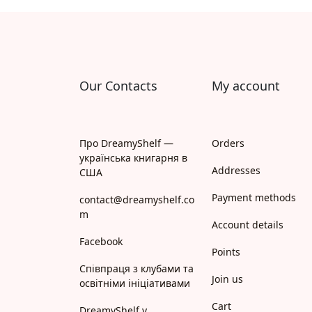
Апрель
Апріорі
Арій
Our Contacts
My account
АРТ
Арт Школа
Про DreamyShelf —
Orders
українська книгарня в
АССА
Addresses
США
Payment methods
Астролябія
contact@dreamyshelf.co
m
Account details
Белкар-книга
Facebook
Points
Білка
Співпраця з клубами та
Join us
освітніми ініціативами
Богдан
Cart
DreamyShelf у