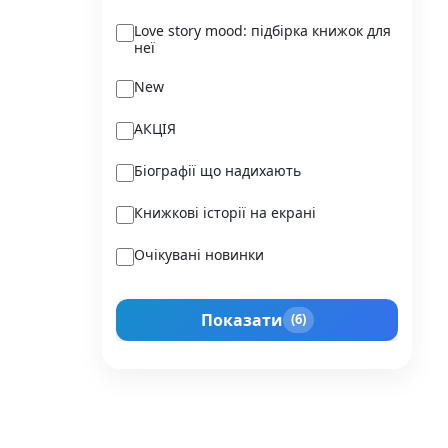
Ukraїner
Love story mood: підбірка книжок для
неї
Varvar Publishing
New
Verba
АКЦІЯ
Vivat
Біографії що надихають
Vladi Toys
Книжкові історії на екрані
Vovkulaka
Очікувані новинки
Yakaboo Publishing
Подарунок для нього
А-БА-БА-ГА-ЛА-МА-ГА
Показати
(6)
Прокачай себе
Агенція IPIO
Історії сильних жінок
Академія
Активний Розвиток Талантів