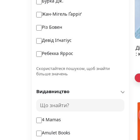
Бурка Дж.
Жан-Мігель Ґарріґ
Різ Бовен
Девід Іґнатіус
Д
Ребекка Яррос
:
Ґай Ґевріел Кей
Скористайтеся пошуком, щоб знайти
більше значень
Шелдон Венакен
Видавництво
Панас Мирний
Анна Сковронська
4 Mamas
Amulet Books