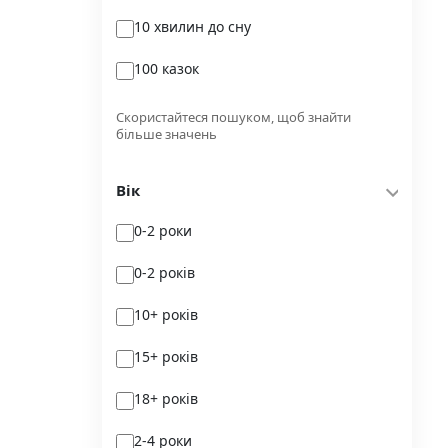
10 хвилин до сну
Glimmer
100 казок
Independently published
100 поезій
Korali books
Скористайтеся пошуком, щоб знайти
більше значень
100 поезій. Сучасність
Lobster
Вік
100 цікавих фактів
Magenta Art Books
0-2 роки
101рік України
MAL'OPUS
0-2 років
markobook
10+ років
Meridian Czernowitz
15+ років
Mimir Media
18+ років
Nasha idea
2-4 роки