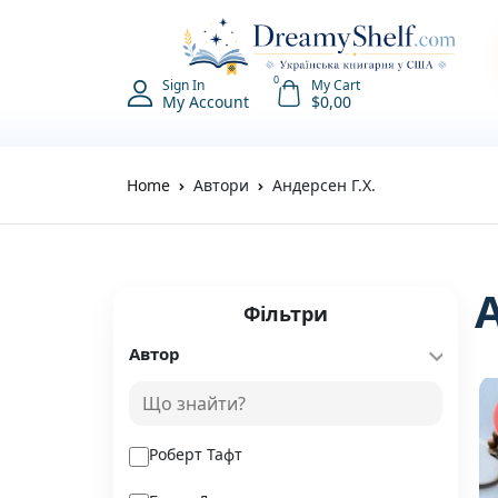
0
Sign In
My Cart
My Account
$
0,00
Home
Автори
Андерсен Г.Х.
Фільтри
Автор
Роберт Тафт