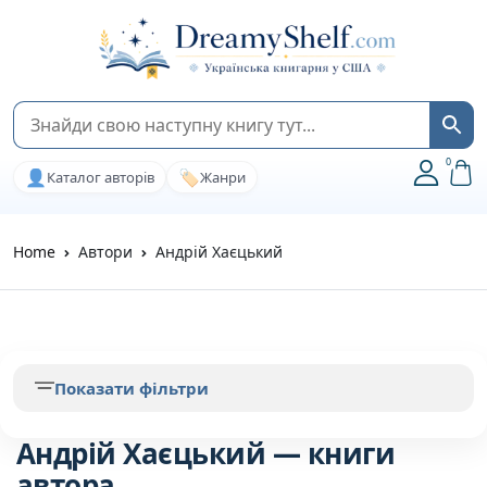
0
👤
🏷️
Каталог авторів
Жанри
Home
Автори
Андрій Хаєцький
Показати фільтри
Андрій Хаєцький — книги
автора