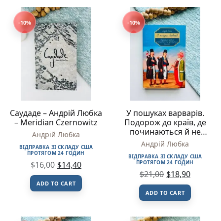
-10%
-10%
Саудаде – Андрій Любка
У пошуках варварів.
– Meridian Czernowitz
Подорож до країв, де
починаються й не
Андрій Любка
закінчуються Балкани –
Андрій Любка
ВІДПРАВКА ЗІ СКЛАДУ США
Андрій Любка –
ПРОТЯГОМ 24 ГОДИН
ВІДПРАВКА ЗІ СКЛАДУ США
Meridian Czernowitz
ПРОТЯГОМ 24 ГОДИН
$
16,00
$
14,40
$
21,00
$
18,90
ADD TO CART
ADD TO CART