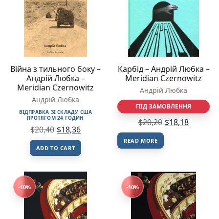
Війна з тильного боку –
Карбід – Андрій Любка –
Андрій Любка –
Meridian Czernowitz
Meridian Czernowitz
Андрій Любка
Андрій Любка
ПІД ЗАМОВЛЕННЯ
ВІДПРАВКА ЗІ СКЛАДУ США
ПРОТЯГОМ 24 ГОДИН
$
20,20
$
18,18
$
20,40
$
18,36
READ MORE
ADD TO CART
-10%
-10%