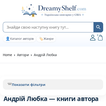
0
👤
🏷️
Каталог авторів
Жанри
Home
Автори
Андрій Любка
Показати фільтри
Андрій Любка — книги автора