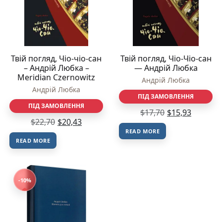
Твій погляд, Чіо-чіо-сан
Твій погляд, Чіо-Чіо-сан
– Андрій Любка –
— Андрій Любка
Meridian Czernowitz
Андрій Любка
Андрій Любка
ПІД ЗАМОВЛЕННЯ
ПІД ЗАМОВЛЕННЯ
$
17,70
$
15,93
$
22,70
$
20,43
READ MORE
READ MORE
-10%