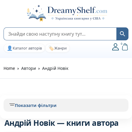
0
👤
🏷️
Каталог авторів
Жанри
Home
Автори
Андрій Новік
Показати фільтри
Андрій Новік — книги автора