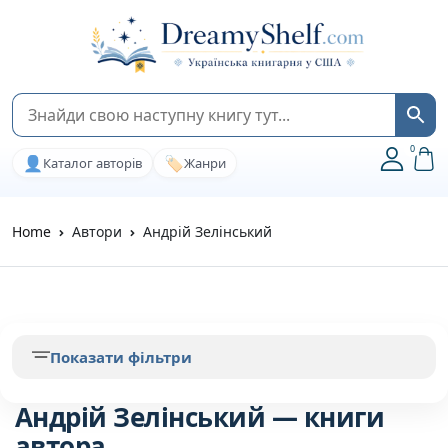
0
👤
🏷️
Каталог авторів
Жанри
Home
Автори
Андрій Зелінський
Показати фільтри
Андрій Зелінський — книги
автора