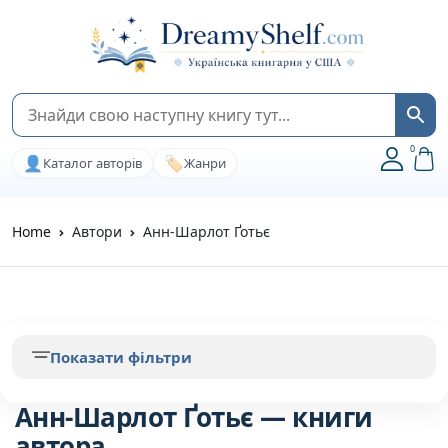
0
👤
🏷️
Каталог авторів
Жанри
Home
Автори
Анн-Шарлот Ґотьє
Показати фільтри
Анн-Шарлот Ґотьє — книги
автора