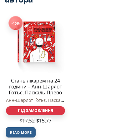
-10%
Стань лікарем на 24
години – Анн-Шарлот
Ґотьє, Паскаль Прево
Анн-Шарлот Ґотьє
,
Паскаль Прево
ПІД ЗАМОВЛЕННЯ
$
17,52
$
15,77
READ MORE