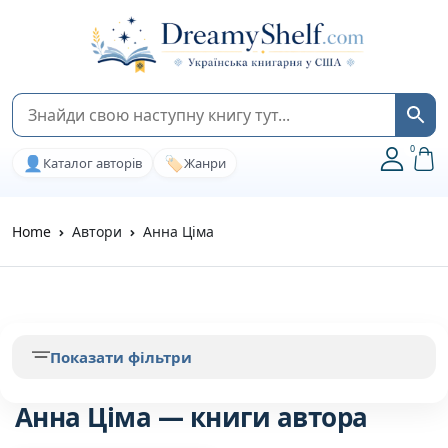
0
👤
🏷️
Каталог авторів
Жанри
Home
Автори
Анна Ціма
Показати фільтри
Анна Ціма — книги автора