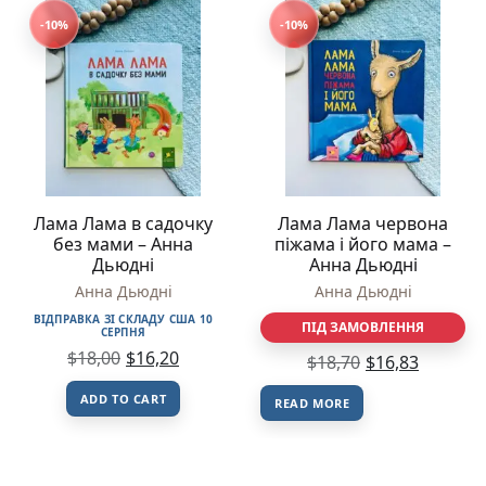
-10%
-10%
Лама Лама в садочку
Лама Лама червона
без мами – Анна
піжама і його мама –
Дьюдні
Анна Дьюдні
Анна Дьюдні
Анна Дьюдні
ВІДПРАВКА ЗІ СКЛАДУ США 10
ПІД ЗАМОВЛЕННЯ
СЕРПНЯ
$
18,00
$
16,20
$
18,70
$
16,83
ADD TO CART
READ MORE