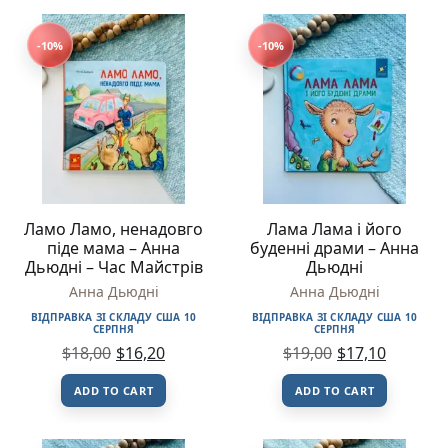
-10%
-10%
Ламо Ламо, ненадовго
Лама Лама і його
піде мама – Анна
буденні драми – Анна
Дьюдні – Час Майстрів
Дьюдні
Анна Дьюдні
Анна Дьюдні
ВІДПРАВКА ЗІ СКЛАДУ США 10
ВІДПРАВКА ЗІ СКЛАДУ США 10
СЕРПНЯ
СЕРПНЯ
$
18,00
$
16,20
$
19,00
$
17,10
ADD TO CART
ADD TO CART