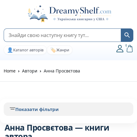
0
👤
🏷️
Каталог авторів
Жанри
Home
Автори
Анна Просвєтова
Показати фільтри
Анна Просвєтова — книги
автора