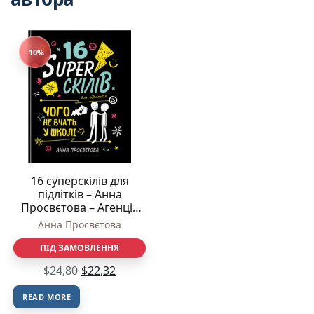
-10%
16 суперскілів для
підлітків – Анна
Просвєтова – Агенція
IPIO
Анна Просвєтова
ПІД ЗАМОВЛЕННЯ
$
24,80
$
22,32
READ MORE