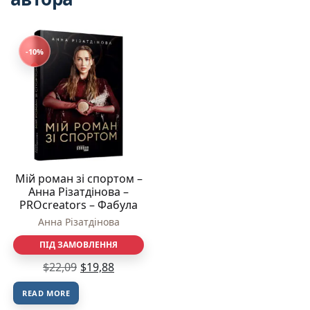
-10%
Мій роман зі спортом –
Анна Різатдінова –
PROcreators – Фабула
Анна Різатдінова
ПІД ЗАМОВЛЕННЯ
$
22,09
$
19,88
READ MORE