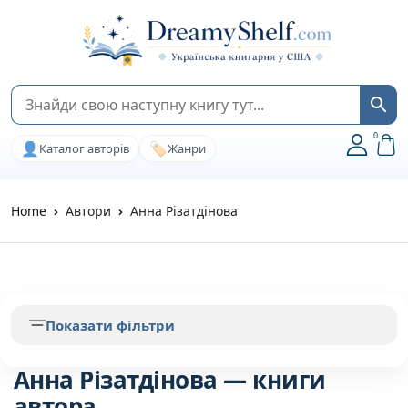
0
👤
🏷️
Каталог авторів
Жанри
Home
Автори
Анна Різатдінова
Показати фільтри
Анна Різатдінова — книги
автора