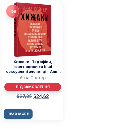
-10%
Хижаки. Педофіли,
ґвалтівники та інші
сексуальні злочинці – Анна
Солтер – PROscience –
Анна Солтер
Фабула
ПІД ЗАМОВЛЕННЯ
$
27,35
$
24,62
READ MORE