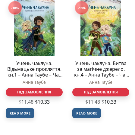
-10%
-10%
Учень чаклуна.
Учень чаклуна. Битва
Відьмацьке прокляття.
за магічне джерело.
кн.1 – Анна Таубе – Час
кн.4 – Анна Таубе – Час
із книгою – Жорж
із книгою – Жорж
Анна Таубе
Анна Таубе
ПІД ЗАМОВЛЕННЯ
ПІД ЗАМОВЛЕННЯ
$
11,48
$
10,33
$
11,48
$
10,33
READ MORE
READ MORE