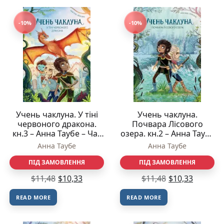
-10%
-10%
Учень чаклуна. У тіні
Учень чаклуна.
червоного дракона.
Почвара Лісового
кн.3 – Анна Таубе – Час
озера. кн.2 – Анна Таубе
із книгою – Жорж
– Час із книгою – Жорж
Анна Таубе
Анна Таубе
ПІД ЗАМОВЛЕННЯ
ПІД ЗАМОВЛЕННЯ
$
11,48
$
10,33
$
11,48
$
10,33
READ MORE
READ MORE