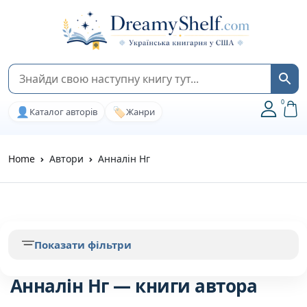
0
👤
🏷️
Каталог авторів
Жанри
Home
Автори
Анналін Нг
Показати фільтри
Анналін Нг — книги автора