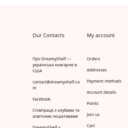
Апрель
Апріорі
Арій
Our Contacts
My account
АРТ
Арт Школа
Про DreamyShelf —
Orders
українська книгарня в
АССА
Addresses
США
Payment methods
Астролябія
contact@dreamyshelf.co
m
Account details
Белкар-книга
Facebook
Points
Білка
Співпраця з клубами та
Join us
освітніми ініціативами
Богдан
Cart
DreamyShelf у