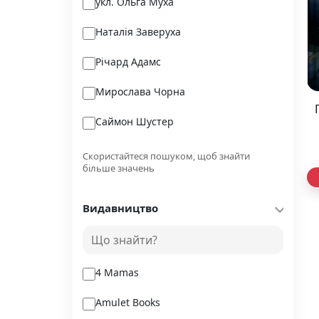
укл. Ольга Муха
Наталія Заверуха
Річард Адамс
Мирослава Чорна
Саймон Шустер
Рильський Максим
Скористайтеся пошуком, щоб знайти
більше значень
Майк Йогансен / упор. Ярина
Цимбал
Видавництво
Дмитро Калинчук
Саймон Бейлі
4 Mamas
Amulet Books