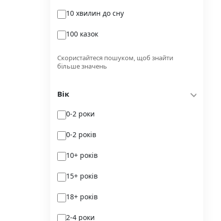
10 хвилин до сну
Glimmer
100 казок
Independently published
100 поезій
Korali books
Скористайтеся пошуком, щоб знайти
більше значень
100 поезій. Сучасність
Lobster
Вік
100 цікавих фактів
Magenta Art Books
0-2 роки
101рік України
MAL'OPUS
0-2 років
markobook
10+ років
Meridian Czernowitz
15+ років
Mimir Media
18+ років
Nasha idea
2-4 роки