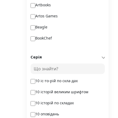
Artbooks
Artos Games
Beagle
BookChef
Chitarium
Серія
Crystal Book
Danko Toys
10 іс-то-рій по скла-дах
DoDo
10 історій великим шрифтом
DreamyShelf
10 історій по складах
Fantasy land busy books
10 оповідань
Geekach