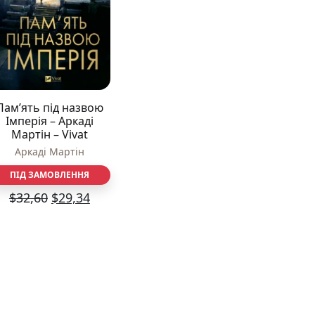
Різдвяно-зимові
На День Валентина
Книги для дорослих
Українська класика
Сучасна українська проза
Світова класика
Пам’ять під назвою
Проза
Імперія – Аркаді
Поезія та драматургія
Мартін – Vivat
Романи
Аркаді Мартін
Детективи
Фантастика та фентезі
ПІД ЗАМОВЛЕННЯ
Жахи та трилери
$
32,60
$
29,34
Саморозвиток, мотивація, філософія
Бізнес Менеджмент Фінанси
Історія Наука Політологія
Батьківство та виховання
Книги про Україну
Біографічні твори
Біблії
Духовна література