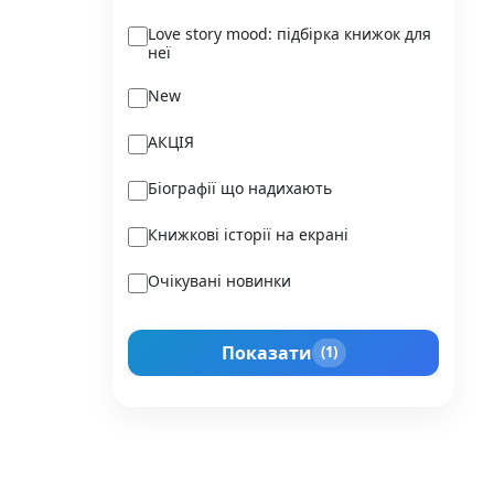
Ukraїner
Love story mood: підбірка книжок для
неї
Varvar Publishing
New
Verba
АКЦІЯ
Vivat
Біографії що надихають
Vladi Toys
Книжкові історії на екрані
Vovkulaka
Очікувані новинки
Yakaboo Publishing
Подарунок для нього
А-БА-БА-ГА-ЛА-МА-ГА
Показати
(1)
Прокачай себе
Агенція IPIO
Історії сильних жінок
Академія
Активний Розвиток Талантів