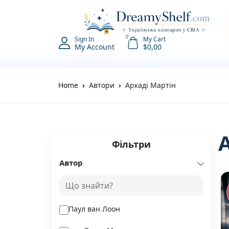
0
Sign In
My Cart
My Account
$
0,00
Home
Автори
Аркаді Мартін
Фільтри
Автор
Паул ван Лоон