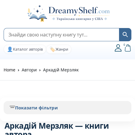
0
👤
🏷️
Каталог авторів
Жанри
Home
Автори
Аркадій Мерзляк
Показати фільтри
Аркадій Мерзляк — книги
автора