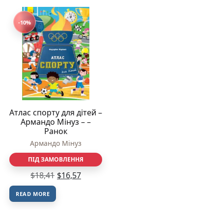
-10%
Атлас спорту для дітей –
Армандо Мінуз – –
Ранок
Армандо Мінуз
ПІД ЗАМОВЛЕННЯ
$
18,41
$
16,57
READ MORE