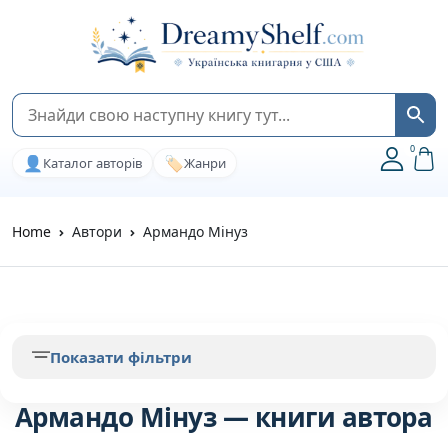
0
👤
🏷️
Каталог авторів
Жанри
Home
Автори
Армандо Мінуз
Показати фільтри
Армандо Мінуз — книги автора