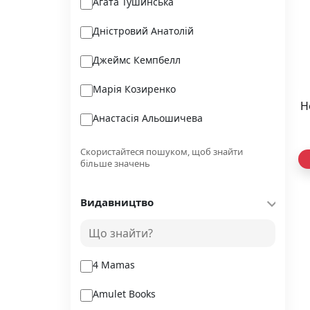
Аґата Тушинська
Дністровий Анатолій
Джеймс Кемпбелл
Марія Козиренко
Н
Анастасія Альошичева
Софі Бемон
Скористайтеся пошуком, щоб знайти
більше значень
Вікторія Гіслоп
Видавництво
Рустам Гаджієв
Сергій Жуков
4 Mamas
Amulet Books