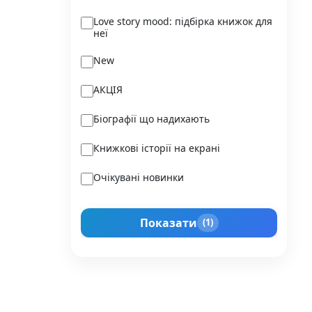
Ukraїner
Love story mood: підбірка книжок для
неї
Varvar Publishing
New
Verba
АКЦІЯ
Vivat
Біографії що надихають
Vladi Toys
Книжкові історії на екрані
Vovkulaka
Очікувані новинки
Yakaboo Publishing
Подарунок для нього
А-БА-БА-ГА-ЛА-МА-ГА
Показати
(1)
Прокачай себе
Агенція IPIO
Історії сильних жінок
Академія
Активний Розвиток Талантів