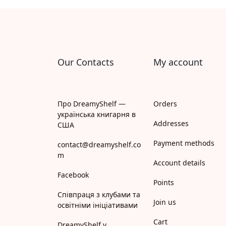
Апрель
Апріорі
Арій
Our Contacts
My account
АРТ
Арт Школа
Про DreamyShelf —
Orders
українська книгарня в
АССА
Addresses
США
Payment methods
Астролябія
contact@dreamyshelf.co
m
Account details
Белкар-книга
Facebook
Points
Білка
Співпраця з клубами та
Join us
освітніми ініціативами
Богдан
Cart
DreamyShelf у