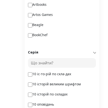
Artbooks
Artos Games
Beagle
BookChef
Chitarium
Серія
Crystal Book
Danko Toys
10 іс-то-рій по скла-дах
DoDo
10 історій великим шрифтом
DreamyShelf
10 історій по складах
Fantasy land busy books
10 оповідань
Geekach