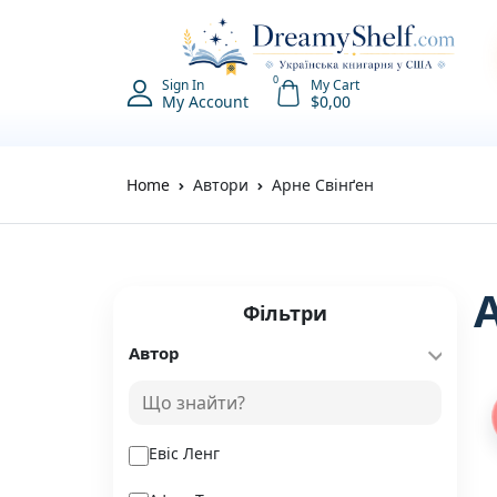
0
Sign In
My Cart
My Account
$
0,00
Home
Автори
Арне Свінґен
Фільтри
Автор
Евіс Ленг