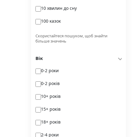
10 хвилин до сну
Glimmer
100 казок
Independently published
100 поезій
Korali books
Скористайтеся пошуком, щоб знайти
більше значень
100 поезій. Сучасність
Lobster
Вік
100 цікавих фактів
Magenta Art Books
0-2 роки
101рік України
MAL'OPUS
0-2 років
markobook
10+ років
Meridian Czernowitz
15+ років
Mimir Media
18+ років
Nasha idea
2-4 роки