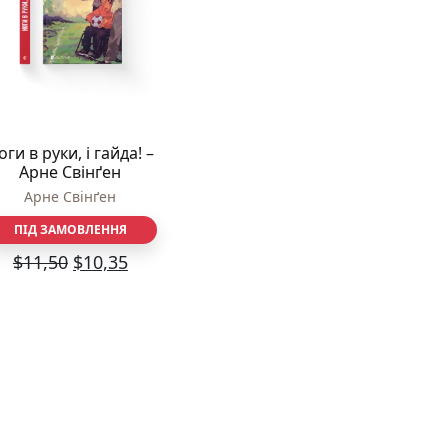
Різдвяно-зимові
На День Валентина
Книги для дорослих
Українська класика
Сучасна українська проза
Світова класика
оги в руки, і гайда! –
Проза
Арне Свінґен
Поезія та драматургія
Арне Свінґен
Романи
Детективи
ПІД ЗАМОВЛЕННЯ
Фантастика та фентезі
$
11,50
$
10,35
Жахи та трилери
Саморозвиток, мотивація, філософія
Бізнес Менеджмент Фінанси
Історія Наука Політологія
Батьківство та виховання
Книги про Україну
Біографічні твори
Біблії
Духовна література