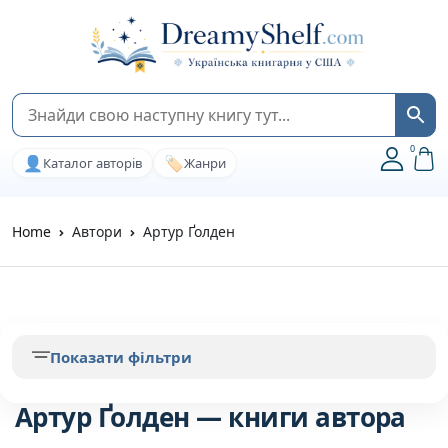
0
👤
🏷️
Каталог авторів
Жанри
Home
Автори
Артур Ґолден
Показати фільтри
Артур Ґолден — книги автора