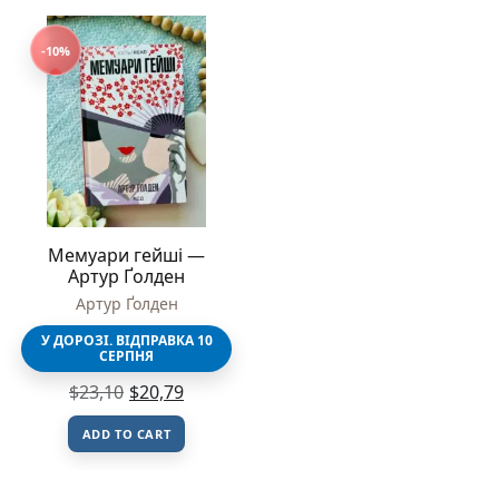
-10%
Мемуари гейші —
Артур Ґолден
Артур Ґолден
У ДОРОЗІ. ВІДПРАВКА 10
СЕРПНЯ
$
23,10
$
20,79
ADD TO CART