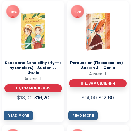
-10%
-10%
Sense and Sensibility (Чуття
Persuasion (Переконання) –
і чутливість) – Austen J. –
Austen J. – Фоліо
Фоліо
Austen J.
Austen J.
ПІД ЗАМОВЛЕННЯ
ПІД ЗАМОВЛЕННЯ
$
18,00
$
16,20
$
14,00
$
12,60
READ MORE
READ MORE