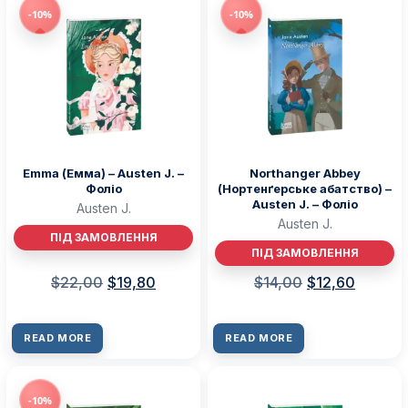
-10%
-10%
Emma (Емма) – Austen J. –
Northanger Abbey
Фоліо
(Нортенґерське абатство) –
Austen J. – Фоліо
Austen J.
Austen J.
ПІД ЗАМОВЛЕННЯ
ПІД ЗАМОВЛЕННЯ
$
22,00
$
19,80
$
14,00
$
12,60
READ MORE
READ MORE
-10%