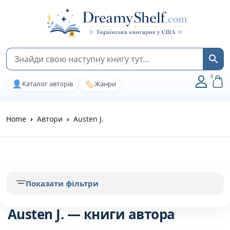
0
👤
🏷️
Каталог авторів
Жанри
Home
Автори
Austen J.
Показати фільтри
Austen J. — книги автора