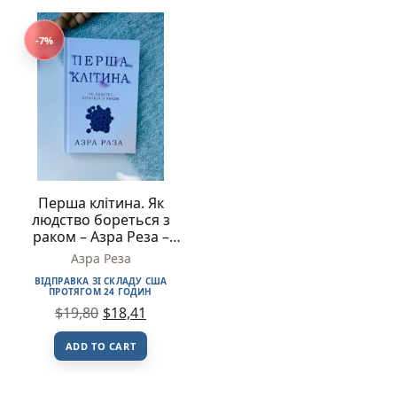
-7%
Перша клітина. Як
людство бореться з
раком – Азра Реза –
BookChef
Азра Реза
ВІДПРАВКА ЗІ СКЛАДУ США
ПРОТЯГОМ 24 ГОДИН
$
19,80
$
18,41
ADD TO CART