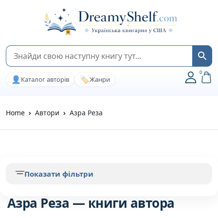
0
👤
🏷️
Каталог авторів
Жанри
Home
Автори
Азра Реза
Показати фільтри
Азра Реза — книги автора