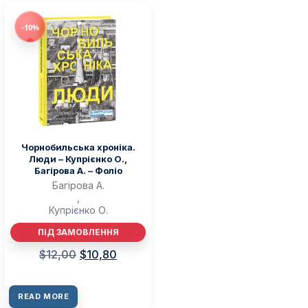
-10%
Чорнобильська хроніка.
Люди – Купрієнко О.,
Багірова А. – Фоліо
Багірова А.
,
Купрієнко О.
ПІД ЗАМОВЛЕННЯ
$
12,00
$
10,80
READ MORE