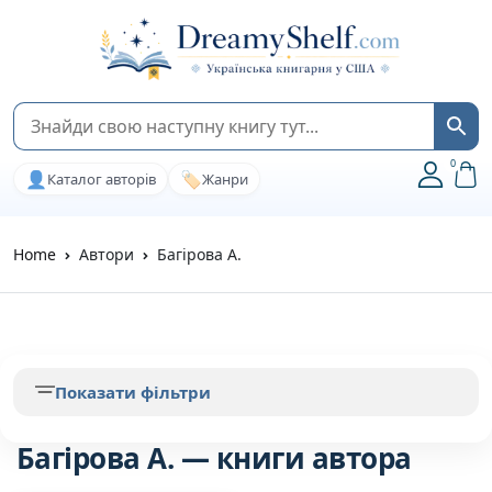
0
👤
🏷️
Каталог авторів
Жанри
Home
Автори
Багірова А.
Показати фільтри
Багірова А. — книги автора